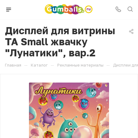
Дисплей для витрины
ТА Small жвачку
"Лунатики", вар.2
—
—
—
Главная
Каталог
Рекламные материалы
Дисплеи дл