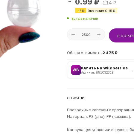
0.99
₽
1.14
₽
-
13
%
Экономия
0.15
₽
Есть в наличии
В КОРЗ
Общая стоимость
2 475 ₽
Купить на Wildberries
WB
Артикул: 851032319
ОПИСАНИЕ
Прозрачные капсулы с прозрачны
Материал: PS (дно), PP (крышка).
Капсула для упаковки игрушек, ба