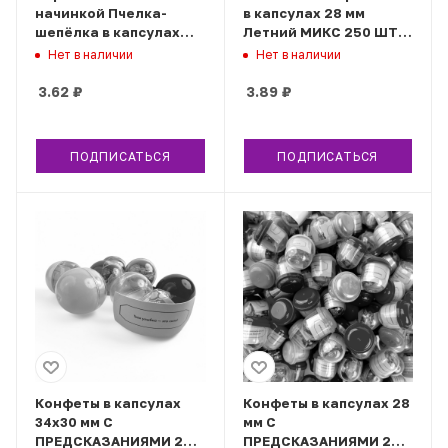
начинкой Пчелка-
в капсулах 28 мм
шепёлка в капсулах
Летний МИКС 250 ШТ/
34х30 мм 250 шт/уп
УП
Нет в наличии
Нет в наличии
3.62
₽
3.89
₽
ПОДПИСАТЬСЯ
ПОДПИСАТЬСЯ
Конфеты в капсулах
Конфеты в капсулах 28
34х30 мм С
мм С
ПРЕДСКАЗАНИЯМИ 250
ПРЕДСКАЗАНИЯМИ 250