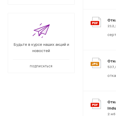
Отк
212,
сер
Будьте в курсе наших акций и
новостей
Отк
ПОДПИСАТЬСЯ
537,
отка
Отк
Indu
2 мб