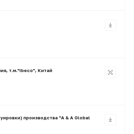
я, т.м."Ibeco", Китай
ировки) производства "A & A Global