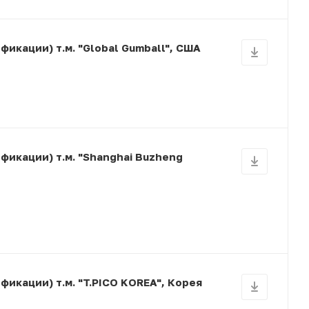
икации) т.м. "Global Gumball", США
фикации) т.м. "Shanghai Buzheng
икации) т.м. "T.PICO KOREA", Корея