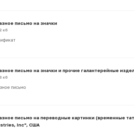
азное письмо на значки
2 кб
тификат
азное письмо на значки и прочие галантерейные издели
8 кб
зное письмо
азное письмо на переводные картинки (временные тату
stries, Inc", США