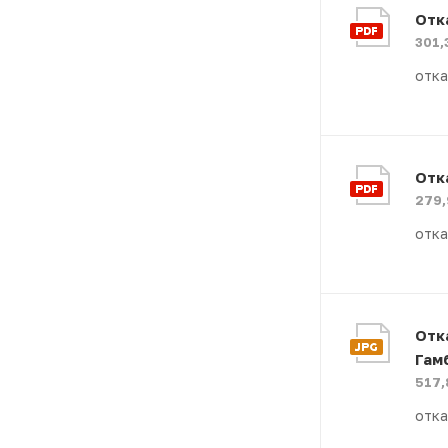
Отк
301,
отка
Отк
279,
отка
Отк
Гам
517,
отка