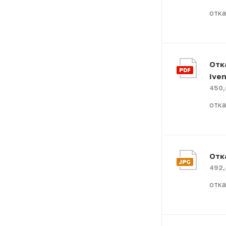
отка
Отк
Iven
450,
отка
Отк
492,
отка