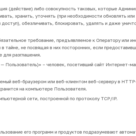
ция (действие) либо совокупность таковых, которые Админи
ивать, хранить, уточнять (при необходимости обновлять или
 доступ), обезличивать, блокировать, удалять и даже уничт
бязательное требование, предъявляемое к Оператору или и
 в тайне, не посвящая в них посторонних, если предоставив
е для разглашения.
е —
Пользователь
)» – человек, посетивший сайт Интернет-ма
аемый веб-браузером или веб-клиентом веб-серверу в HTTP-
хранится на компьютере Пользователя.
омпьютерной сети, построенной по протоколу TCP/IP.
льзование его программ и продуктов подразумевают автомат