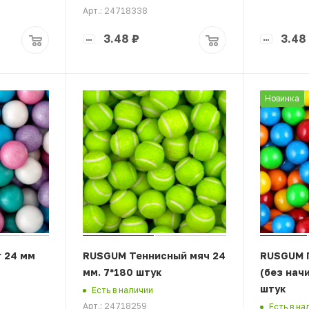
Арт.: 24718338
3.48
₽
3.48
Новинка
 24 мм
RUSGUM Теннисный мяч 24
RUSGUM Г
мм. 7*180 штук
(без начи
штук
Есть в наличии
Арт.: 24718259
Есть в на