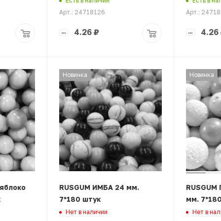
Есть в наличии
Есть в на
Арт.: 24718126
Арт.: 2471
4.26
₽
4.26
Новинка
Новинка
яблоко
RUSGUM ИМБА 24 мм.
RUSGUM П
к
7*180 штук
мм. 7*18
Нет в наличии
Нет в на