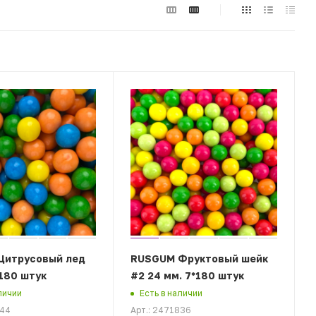
Цитрусовый лед
RUSGUM Фруктовый шейк
*180 штук
#2 24 мм. 7*180 штук
личии
Есть в наличии
844
Арт.: 2471836