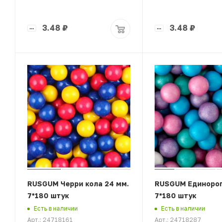
3.48
₽
3.48
₽
RUSGUM Черри кола 24 мм.
RUSGUM Единорог
7*180 штук
7*180 штук
Есть в наличии
Есть в наличии
Арт.: 24718161
Арт.: 24718287