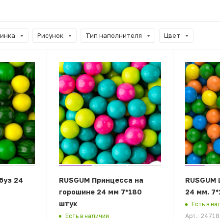
инка
Рисунок
Тип наполнителя
Цвет
буз 24
RUSGUM Принцесса на
RUSGUM 
горошине 24 мм 7*180
24 мм. 7
штук
Есть в на
Арт.: 2471
Есть в наличии