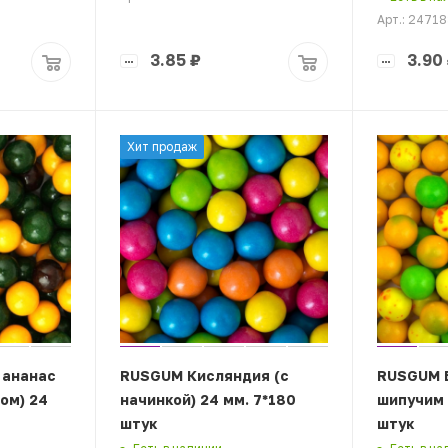
Арт.: 2471
3.85
₽
3.90
Хит продаж
 ананас
RUSGUM Кисляндия (с
RUSGUM Б
ом) 24
начинкой) 24 мм. 7*180
шипучим 
штук
штук