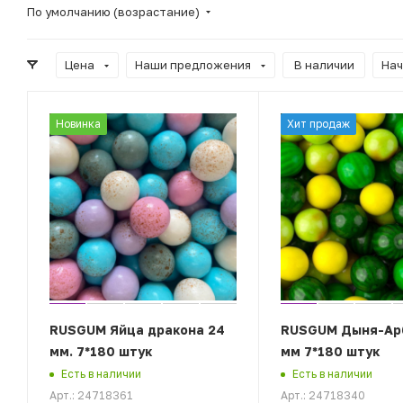
По умолчанию (возрастание)
Цена
Наши предложения
В наличии
Нач
Новинка
Хит продаж
RUSGUM Яйца дракона 24
RUSGUM Дыня-Ар
мм. 7*180 штук
мм 7*180 штук
Есть в наличии
Есть в наличии
Арт.: 24718361
Арт.: 24718340