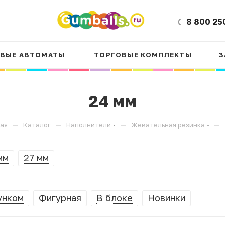
8 800 25
ВЫЕ АВТОМАТЫ
ТОРГОВЫЕ КОМПЛЕКТЫ
З
24 мм
—
—
—
—
ая
Каталог
Наполнители
Жевательная резинка
мм
27 мм
унком
Фигурная
В блоке
Новинки