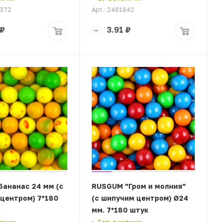
8372
Арт.: 2481842
₽
3.91
₽
ананас 24 мм (с
RUSGUM "Гром и молния"
центром) 7*180
(с шипучим центром) Ø24
мм. 7*180 штук