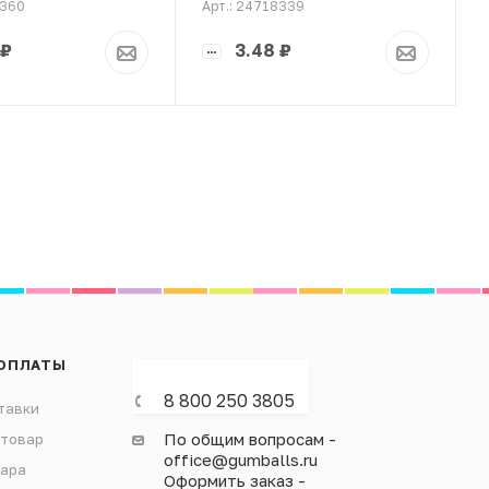
8360
Арт.: 24718339
₽
3.48
₽
ОПЛАТЫ
8 800 250 3805
тавки
По общим вопросам -
 товар
office@gumballs.ru
вара
Оформить заказ -