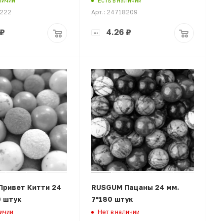
личии
Есть в наличии
8222
Арт.: 24718209
₽
4.26
₽
ривет Китти 24
RUSGUM Пацаны 24 мм.
0 штук
7*180 штук
личии
Нет в наличии