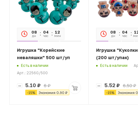
08
04
12
07
08
04
1
дн
час
мин
сек
дн
час
ми
Игрушка "Корейские
Игрушка "Куколки
неваляшки" 500 шт/уп
(200 шт/упак)
Ар
Есть в наличии
Есть в наличии
Арт.: 2256G/500
5.10
₽
5.52
₽
6
₽
6.50
₽
-
15
%
Экономия
0.90
₽
-
15
%
Экономия
0