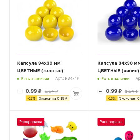
Капсула 34х30 мм
Капсула 34х30 м
ЦВЕТНЫЕ (желтые)
ЦВЕТНЫЕ (синие)
Арт.: R34-4P
Ар
Есть в наличии
Есть в наличии
0.99
₽
0.99
₽
1.14
₽
1.14
₽
-
13
%
Экономия
0.15
₽
-
13
%
Экономия
0
Распродажа
Распродажа