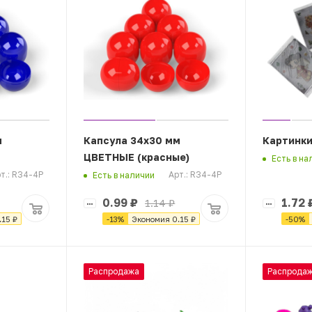
м
Капсула 34х30 мм
Картинки
ЦВЕТНЫЕ (красные)
Есть в на
т.: R34-4P
Арт.: R34-4P
Есть в наличии
0.99
₽
1.72
1.14
₽
.15
₽
-
13
%
Экономия
0.15
₽
-
50
%
Распродажа
Распрода