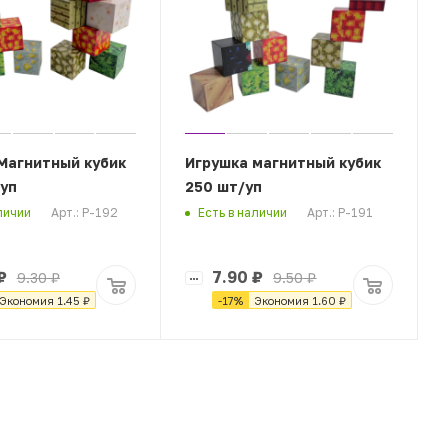
Магнитный кубик
Игрушка магнитный кубик
уп
250 шт/уп
Арт.: Р-192
Арт.: Р-191
личии
Есть в наличии
₽
7.90
₽
9.30
₽
9.50
₽
Экономия
1.45
₽
-
17
%
Экономия
1.60
₽