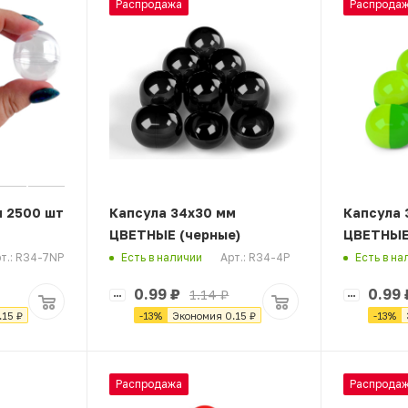
Распродажа
Распрода
м 2500 шт
Капсула 34х30 мм
Капсула 
ЦВЕТНЫЕ (черные)
ЦВЕТНЫЕ
т.: R34-7NP
Арт.: R34-4P
Есть в наличии
Есть в на
0.99
₽
0.99
1.14
₽
.15
₽
-
13
%
Экономия
0.15
₽
-
13
%
Распродажа
Распрода