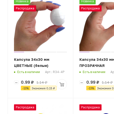
Новинка
Новинка
Распродажа
Распродажа
Капсула 34х30 мм
Капсула 34х30 м
ЦВЕТНЫЕ (белые)
ПРОЗРАЧНАЯ
Арт.: R34-4P
Ар
Есть в наличии
Есть в наличии
0.99
₽
0.99
₽
1.14
₽
1.14
₽
-
13
%
Экономия
0.15
₽
-
13
%
Экономия
0
Распродажа
Распродажа