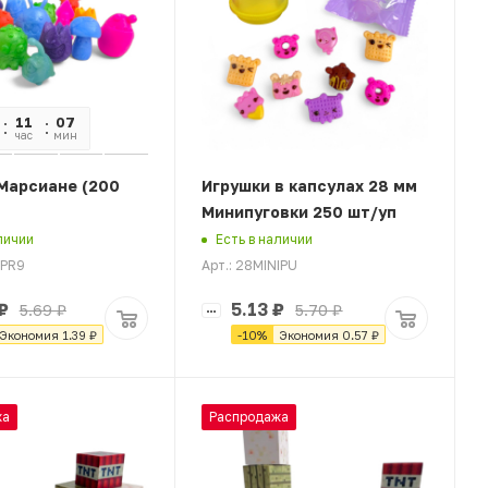
11
07
07
час
мин
сек
Марсиане (200
Игрушки в капсулах 28 мм
Минипуговки 250 шт/уп
личии
Есть в наличии
TPR9
Арт.: 28MINIPU
₽
5.13
₽
5.69
₽
5.70
₽
Экономия
1.39
₽
-
10
%
Экономия
0.57
₽
жа
Распродажа