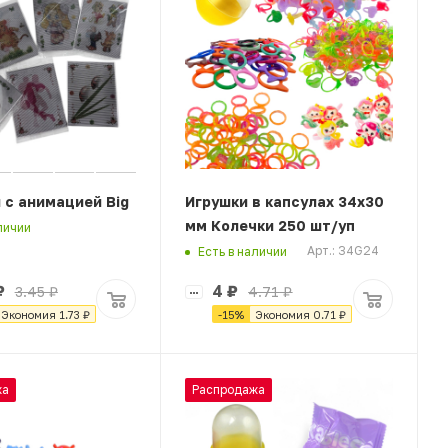
 с анимацией Big
Игрушки в капсулах 34х30
мм Колечки 250 шт/уп
личии
Арт.: 34G24
Есть в наличии
₽
4
₽
3.45
₽
4.71
₽
Экономия
1.73
₽
-
15
%
Экономия
0.71
₽
жа
Распродажа