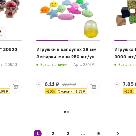
2
07
н
сек
" 2052G
Игрушки в капсулах 28 мм
Игрушка 
Зефирки-мини 250 шт/уп
3000 шт/
т.: 2052G
Арт.: 28MIPI
Есть в наличии
Есть в на
6.11
₽
7.85
7.64
₽
.98
₽
-
20
%
Экономия
1.53
₽
-
16
%
1
2
3
9