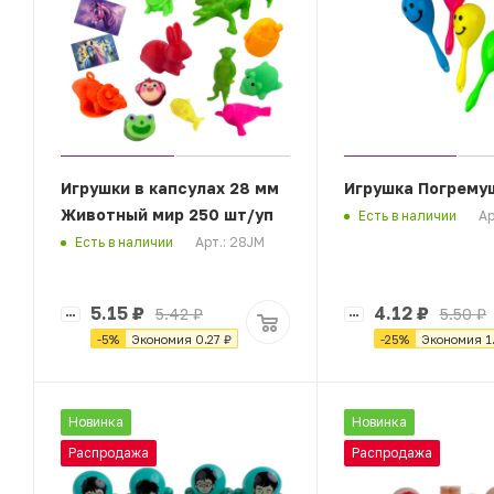
Игрушки в капсулах 28 мм
Игрушка Погрему
Животный мир 250 шт/уп
Ар
Есть в наличии
Арт.: 28JM
Есть в наличии
5.15
₽
4.12
₽
5.42
₽
5.50
₽
-
5
%
Экономия
0.27
₽
-
25
%
Экономия
1
Новинка
Новинка
Распродажа
Распродажа