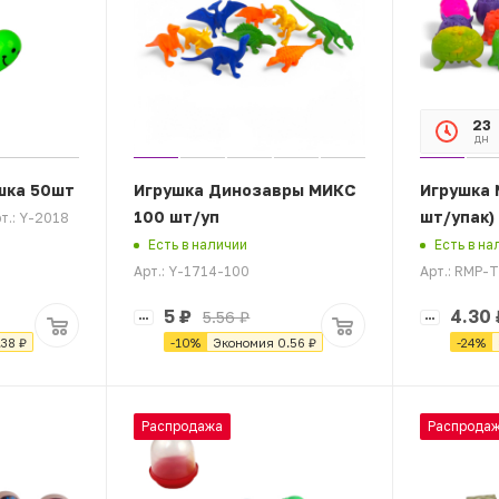
23
дн
шка 50шт
Игрушка Динозавры МИКС
Игрушка 
100 шт/уп
шт/упак)
т.: Y-2018
Есть в наличии
Есть в на
Арт.: Y-1714-100
Арт.: RMP-
5
₽
4.30
5.56
₽
.38
₽
-
10
%
Экономия
0.56
₽
-
24
%
Распродажа
Распрода