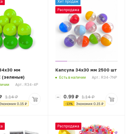
жа
Хит продаж
Распродажа
34х30 мм
Капсула 34х30 мм 2500 шт
 (зеленые)
Арт.: R34-7NP
Есть в наличии
Арт.: R34-4P
личии
₽
0.99
₽
1.14
₽
1.14
₽
Экономия
0.15
₽
-
13
%
Экономия
0.15
₽
жа
Распродажа