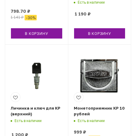
Есть в наличии
798.70
₽
1 190
₽
1 141
₽
-
30
%
В КОРЗИНУ
В КОРЗИНУ
Личинка и ключ для КР
Монетоприемник КР 10
(верхний)
рублей
Есть в наличии
Есть в наличии
999
₽
1 200
₽