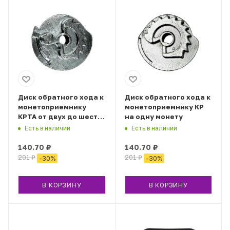
Диск обратного хода к
Диск обратного хода к
монетоприемнику
монетоприемнику КР
КРТА от двух до шести
на одну монету
монет
Есть в наличии
Есть в наличии
140.70
₽
140.70
₽
201
₽
201
₽
-
30
%
-
30
%
В КОРЗИНУ
В КОРЗИНУ