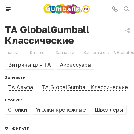
ТА GlobalGumball
Классические
—
—
—
Главная
Каталог
Запчасти
Запчасти для ТА GlobalG
Витрины для ТА
Аксессуары
Запчасти:
ТА Альфа
ТА GlobalGumball Классические
Стойки:
Стойки
Уголки крепежные
Швеллеры
ФИЛЬТР