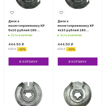
Диск к
Диск к
монетоприемнику КР
монетоприемнику КР
5х10 рублей 180
4х10 рублей 180
градусов
градусов
Есть в наличии
Есть в наличии
444.50
₽
444.50
₽
635
₽
635
₽
-
30
%
-
30
%
В КОРЗИНУ
В КОРЗИНУ