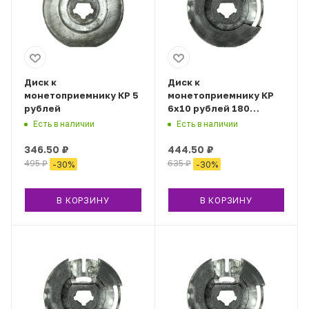
Диск к
Диск к
монетоприемнику КР 5
монетоприемнику КР
рублей
6х10 рублей 180
градусов
Есть в наличии
Есть в наличии
346.50
₽
444.50
₽
495
₽
635
₽
-
30
%
-
30
%
В КОРЗИНУ
В КОРЗИНУ