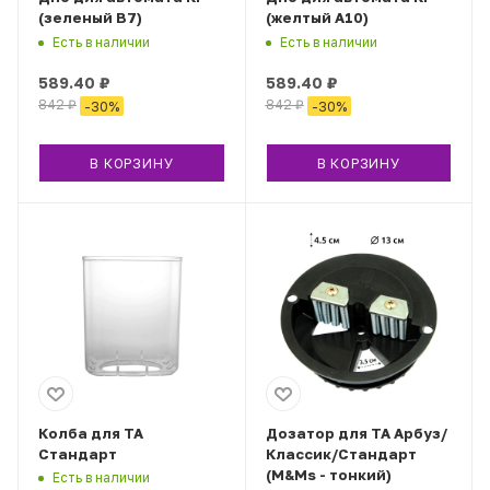
(зеленый В7)
(желтый А10)
Есть в наличии
Есть в наличии
589.40
₽
589.40
₽
842
₽
842
₽
-
30
%
-
30
%
В КОРЗИНУ
В КОРЗИНУ
Колба для ТА
Дозатор для ТА Арбуз/
Стандарт
Классик/Стандарт
(M&Ms - тонкий)
Есть в наличии