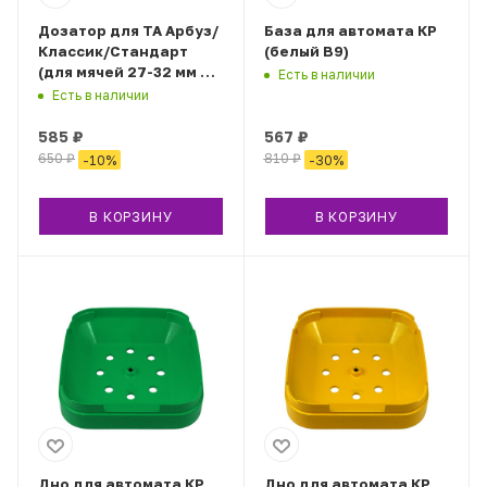
Дозатор для ТА Арбуз/
База для автомата КР
Классик/Стандарт
(белый B9)
(для мячей 27-32 мм и
Есть в наличии
капсул 28-33 мм)
Есть в наличии
585
₽
567
₽
650
₽
810
₽
-
10
%
-
30
%
В КОРЗИНУ
В КОРЗИНУ
Дно для автомата КР
Дно для автомата КР