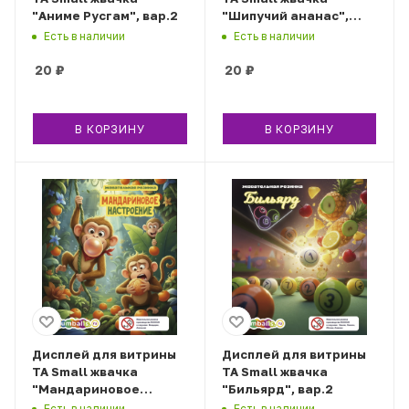
"Аниме Русгам", вар.2
"Шипучий ананас",
вар.2
Есть в наличии
Есть в наличии
20
₽
20
₽
В КОРЗИНУ
В КОРЗИНУ
Дисплей для витрины
Дисплей для витрины
ТА Small жвачка
ТА Small жвачка
"Мандариновое
"Бильярд", вар.2
настроение", вар.2
Есть в наличии
Есть в наличии