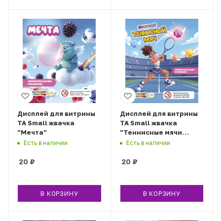
Дисплей для витрины
Дисплей для витрины
ТА Small жвачка
ТА Small жвачка
"Мечта"
"Теннисные мячи
цветные", вар.2
Есть в наличии
Есть в наличии
20
₽
20
₽
В КОРЗИНУ
В КОРЗИНУ