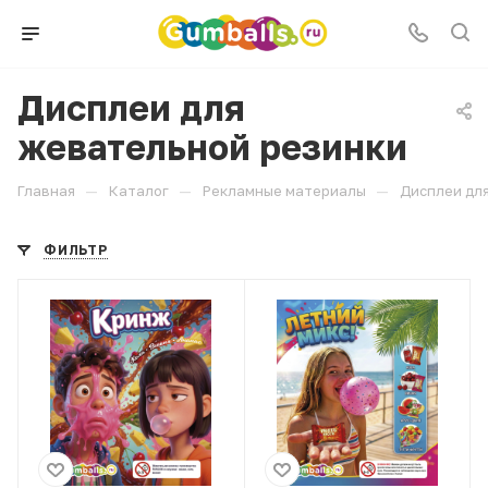
Дисплеи для
жевательной резинки
—
—
—
Главная
Каталог
Рекламные материалы
Дисплеи дл
ФИЛЬТР