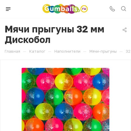
Мячи прыгуны 32 мм
Дискобол
—
—
—
—
Главная
Каталог
Наполнители
Мячи-прыгуны
32