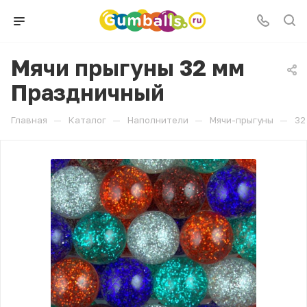
Мячи прыгуны 32 мм
Праздничный
—
—
—
—
Главная
Каталог
Наполнители
Мячи-прыгуны
32